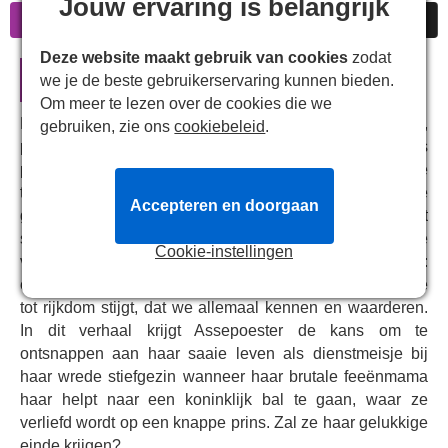
Jouw ervaring is belangrijk
Informatie
Goedkope kaarten
Beoordelingen
Deze website maakt gebruik van cookies
zodat
Cinderella in Londen
we je de beste gebruikerservaring kunnen bieden.
Om meer te lezen over de cookies die we
Met extravagante kostuums, fysieke komedie,
gebruiken, zie ons
cookiebeleid
.
publieksparticipatie en overdreven personages is
pantomime een iconisch onderdeel van de Britse
theatertraditie, en het
London Palladium
is de trotse
Accepteren en doorgaan
gastheer van enkele van de meest spectaculaire en met
sterren bezaaide pantomimes in het West End. De
Cookie-instellingen
volgende voorstelling op het programma is
Cinderella
:
een magisch sprookje over een meisje dat van armoede
tot rijkdom stijgt, dat we allemaal kennen en waarderen.
In dit verhaal krijgt Assepoester de kans om te
ontsnappen aan haar saaie leven als dienstmeisje bij
haar wrede stiefgezin wanneer haar brutale feeënmama
haar helpt naar een koninklijk bal te gaan, waar ze
verliefd wordt op een knappe prins. Zal ze haar gelukkige
einde krijgen?