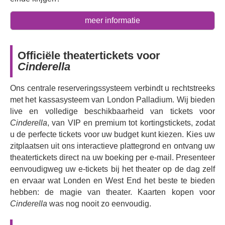
Deze fantastische, grappige en extravagante hervertelling
meer informatie
heeft
Julian Clary
in de hoofdrol als de Goede Fee, naast
pantomimelegendes
Paul Zerdin
,
Nigel Havers
en
Rob
Madge
, met
Dex Lee
(bekend van BBC 1's
Doctors
) als
Officiële theatertickets voor
Prins Charmant en
Hope Dawe
(
Burlesque
,
Weird
) als
Cinderella
Assepoester. Het geliefde komedieduo
Dawn French
en
Jennifer Saunders
zullen de hilarische lelijke
Ons centrale reserveringssysteem verbindt u rechtstreeks
stiefzusters vertolken. Deze brutale pantomime is
met het kassasysteem van London Palladium. Wij bieden
gegarandeerd een kersttraktatie voor zowel trouwe fans
live en volledige beschikbaarheid van tickets voor
van de feestelijke traditie van het
London Palladium
als
Cinderella
, van VIP en premium tot kortingstickets, zodat
voor degenen die het voor het eerst willen meemaken -
u de perfecte tickets voor uw budget kunt kiezen. Kies uw
vooral als je een bewonderaar bent van enkele van de
zitplaatsen uit ons interactieve plattegrond en ontvang uw
topkomedielegendes die dit jaar op het podium staan.
theatertickets direct na uw boeking per e-mail. Presenteer
Maak je klaar voor spectaculaire kostuums,
eenvoudigweg uw e-tickets bij het theater op de dag zelf
oogverblindende special effects en alle lach en magie die
en ervaar wat Londen en West End het beste te bieden
we van de pantomimes van het Palladium gewend zijn.
hebben: de magie van theater. Kaarten kopen voor
Cinderella
was nog nooit zo eenvoudig.
Bereid je voor op een sprankelende en vermakelijke
versie van
Assepoester
zoals je die nog nooit eerder hebt