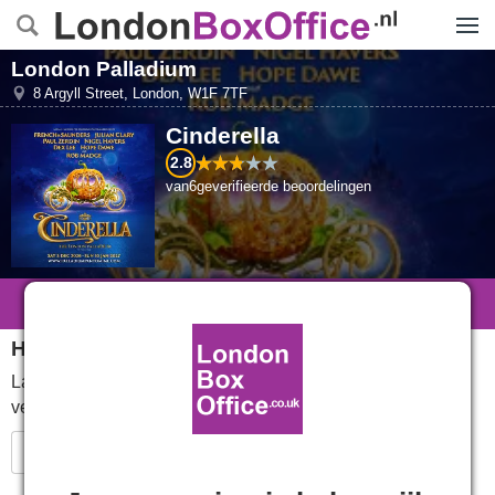
Menu
London Palladium
8 Argyll Street
,
London
,
W1F 7TF
Cinderella
2.8
van
6
geverifieerde beoordelingen
Binnenkort Beschikbaar
Hou me op de hoogte
Laat me weten wanneer
tickets voor
Cinderella
in de
verkoop zijnLet me know when.
Verzenden