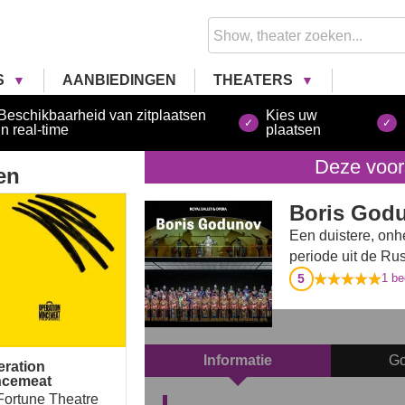
S
AANBIEDINGEN
THEATERS
Beschikbaarheid van zitplaatsen
Kies uw
in real-time
plaatsen
Deze voors
en
ration Mincemeat
Boris Godu
Een duistere, onh
periode uit de Ru
5
1
beo
Informatie
Go
eration
ncemeat
Fortune Theatre