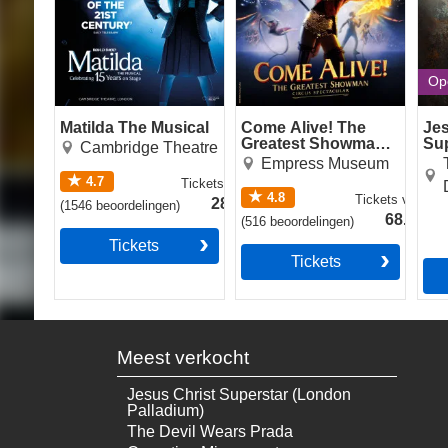
Op
Matilda The Musical
Come Alive! The
Jes
Greatest Showman
Sup
Cambridge Theatre
Circus Spectacular
Roy
Empress Museum
4.7
Tickets
vanaf
4.8
Tickets
vanaf
28.49€
(
1546
beoordelingen
)
68.49€
(
516
beoordelingen
)
Tickets
Tickets
Meest verkocht
Jesus Christ Superstar (London
Palladium)
The Devil Wears Prada