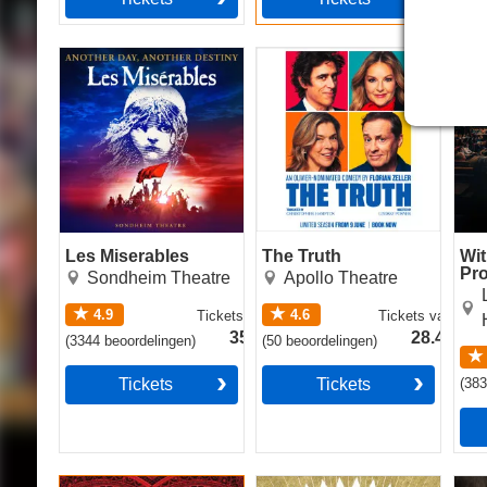
Les Miserables
The Truth
Witn
Pro
Chri
Les Miserables
The Truth
Wit
Pro
Sondheim Theatre
Apollo Theatre
Aga
4.9
4.6
Tickets
vanaf
Tickets
vanaf
35.49€
28.49€
(
3344
beoordelingen
)
(
50
beoordelingen
)
Tickets
Tickets
(
38
Moulin Rouge! The
The Book of Mormon
Had