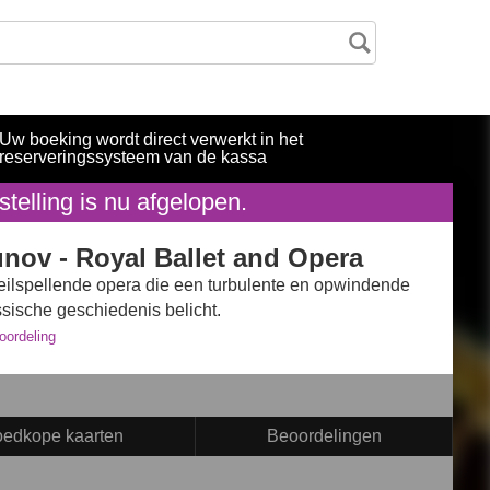
Uw boeking wordt direct verwerkt in het
reserveringssysteem van de kassa
telling is nu afgelopen.
nov - Royal Ballet and Opera
eilspellende opera die een turbulente en opwindende
ssische geschiedenis belicht.
ordeling
edkope kaarten
Beoordelingen