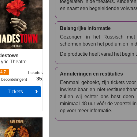
toegelaten in de theaters. Kinderen
en naast een begeleidende volwasse
Belangrijke informatie
Gezongen in het Russisch met 
schermen boven het podium en in d
De productie heeft vanaf het begin
destown
Lyric Theatre
4.7
Tickets
vanaf
Annuleringen en restituties
35.49€
1
beoordelingen
)
Eenmaal geboekt, zijn tickets voo
inwisselbaar en niet-restitueerba
Tickets
zullen wij echter ons best doen
minimaal 48 uur vóór de voorstell
op voor meer informatie.
s Christ Superstar
atre Royal Drury
e)