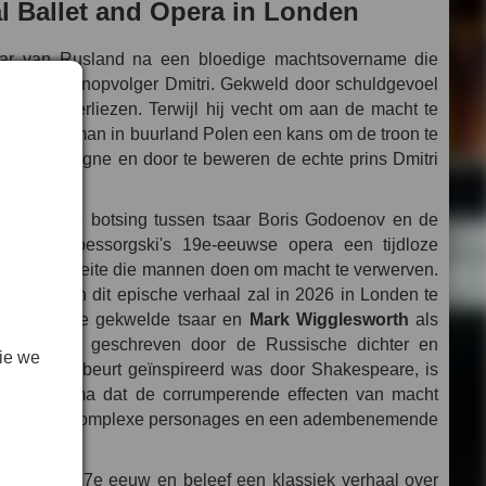
l Ballet and Opera in Londen
aar van Rusland na een bloedige machtsovername die
jarige troonopvolger Dmitri. Gekweld door schuldgevoel
stand te verliezen. Terwijl hij vecht om aan de macht te
t een jongeman in buurland Polen een kans om de troon te
aire campagne en door te beweren de echte prins Dmitri
belen en de botsing tussen tsaar Boris Godoenov en de
Modest Moessorgski's 19e-eeuwse opera een tijdloze
aak en de moeite die mannen doen om macht te verwerven.
nering van dit epische verhaal zal in 2026 in Londen te
fdrol als de gekwelde tsaar en
Mark Wigglesworth
als
e uit 1825, geschreven door de Russische dichter en
ie we
die op zijn beurt geïnspireerd was door Shakespeare, is
 psychodrama dat de corrumperende effecten van macht
nd drama, complexe personages en een adembenemende
and van de 17e eeuw en beleef een klassiek verhaal over