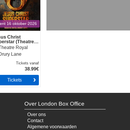
ent 16 oktober 2026
us Christ
erstar (Theatre
al Drury Lane)
Theatre Royal
Drury Lane
Tickets
vanaf
38.99€
Tickets
Over London Box Office
Over ons
Contact
Algemene voorwaarden