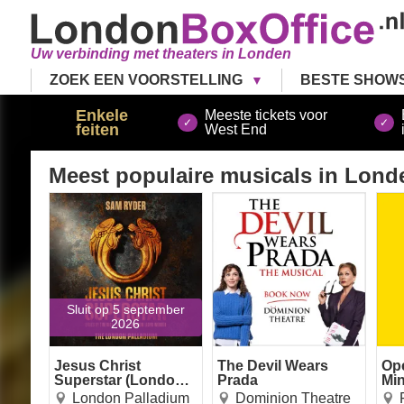
Uw verbinding met theaters in Londen
ZOEK EEN VOORSTELLING
BESTE SHOW
Enkele
Meeste tickets voor
feiten
West End
Meest populaire musicals
in Lond
Jesus Christ Superstar
The Devil Wears Prada
Ope
(London Palladium)
Sluit op 5 september
2026
Jesus Christ
The Devil Wears
Op
Superstar (London
Prada
Mi
Palladium)
London Palladium
Dominion Theatre