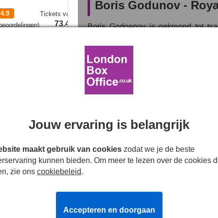
Boris Godunov - Roya
4.9
Tickets
vanaf
73.49€
eoordelingen
)
Boris Godoenov is gekroond tot ts
resulteerde in de moord op de negen
Tickets
en paranoia, begint de tsaar zijn ver
blijven in een turbulent Rusland, zie
tra the Musical
grijpen door een meedogenloze milit
Beste Prijzen
te zijn.
Geïnspireerd door de Tijd der Troe
Valse Dmitri in de 17e eeuw, is 
klassieker over oorlog, ambitie, wr
Jouw ervaring is belangrijk
Richard Jones
' veelgeprezen ensce
zien zijn, met
Bryn Terfel
in de hoo
bsite maakt gebruik van cookies
zodat we je de beste
dirigent. Gebaseerd op de tragedi
atra the Musical
erservaring kunnen bieden. Om meer te lezen over de cookies d
toneelschrijver Aleksandr Poesjkin, 
Aldwych Theatre
en, zie ons
cookiebeleid
.
deze duistere opera een visceraal
4.5
Tickets
vanaf
onderzoekt door middel van spanne
27.49€
eoordelingen
)
muziek.
Accepteren en doorgaan
Reis terug in de tijd naar het Rusl
Tickets