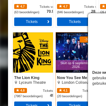
4.7
4.7
Tickets
vanaf
Tickets
vanaf
70.99€
28.49€
(
63
beoordelingen
)
(
846
beoordelingen
)
(
26
b
Tickets
Tickets
The Lion King
Now You See Me
Sina
-38%
Sluit op 6 september
2026
Deze we
The Lion King
Now You See Me
Sin
gebruik
Lyceum Theatre
London Coliseum
gebruik
4.8
4.1
Tickets
vanaf
Tickets
vanaf
49.99€
29.49€
(
7987
beoordelingen
)
(
20
beoordelingen
)
(
90
b
Tickets
Tickets