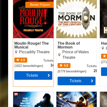
Musical
Beste Prijzen
Moulin Rouge! The
The Book of
Ha
Musical
Mormon
Piccadilly Theatre
Prince of Wales
Theatre
4.9
Tickets
vanaf
(
27
34.49€
4.8
(
1822
beoordelingen
)
Tickets
vanaf
28.49€
(
5779
beoordelingen
)
Tickets
Tickets
Matilda The Musical
Come Alive! The
Jesu
Greatest Showman
(The
Circus Spectacular
Lan