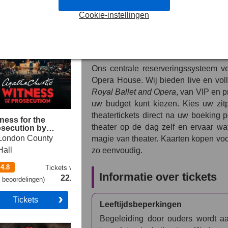
een burgeroorlog en een heerser die g
Cookie-instellingen
ess for the
Officiële theatertickets 
secution by Agatha
stie
Opera
Ons centrale reserveringssysteem v
Opera House. Wij bieden live en vol
Royal Ballet and Opera
, van VIP en p
uw budget kunt kiezen. Kies uw zitp
theatertickets direct na uw boeking 
ness for the
theater op de dag zelf en ervaar w
secution by
tha Christie
London County
magie van theater. Kaarten kopen vo
Hall
zo eenvoudig.
4.8
Tickets
vanaf
Informatie over tickets
22.49€
3
beoordelingen
)
Tickets
Leeftijdsbeperkingen
Begeleiding door ouders wordt aa
estown