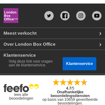
Meest verkocht
Over London Box Office
Klantenservice
Volg deze link voor vragen
Klantenservice
aan de klantenservice.
4.7
/5
Onafhankelijke
lees alle
beoordelingsdiensten
beoordelingen
op basis van 10659 geverifieerde
beoordelingen.