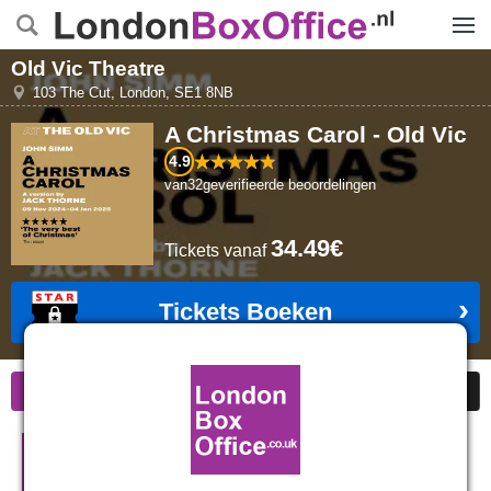
Menu
Old Vic Theatre
103 The Cut
,
London
,
SE1 8NB
A Christmas Carol - Old Vic
4.9
van
32
geverifieerde beoordelingen
34.49€
Tickets
vanaf
Tickets Boeken
Informatie
Goedkope kaarten
Beoordelingen
A Christmas Carol - Old Vic in
Londen