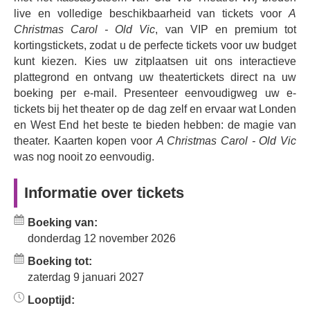
unieke enscenering en het slimme verhaal dompelen het
live en volledige beschikbaarheid van tickets voor
A
publiek onder in de grimmige, griezelige wereld van het
Christmas Carol - Old Vic
, van VIP en premium tot
Victoriaanse Londen en Dickens' spookachtige
kortingstickets, zodat u de perfecte tickets voor uw budget
winterverhaal. Sinds de première in 2017 heeft A
kunt kiezen. Kies uw zitplaatsen uit ons interactieve
Christmas Carol ook een aanzienlijke impact gehad op
plattegrond en ontvang uw theatertickets direct na uw
goede doelen, met donaties van het publiek die
boeking per e-mail. Presenteer eenvoudigweg uw e-
wereldwijd meer dan £ 1,9 miljoen opbrachten - wat
tickets bij het theater op de dag zelf en ervaar wat Londen
betekent dat u deze kerst een verschil kunt maken en
en West End het beste te bieden hebben: de magie van
tegelijkertijd een geliefd kerstverhaal kunt herbeleven.
theater. Kaarten kopen voor
A Christmas Carol - Old Vic
was nog nooit zo eenvoudig.
Ervaar de magie van Kerstmis in deze feestelijke,
populaire bewerking van een Dickens-klassieker.
Informatie over tickets
Boeking van:
donderdag 12 november 2026
Boeking tot:
zaterdag 9 januari 2027
Looptijd: