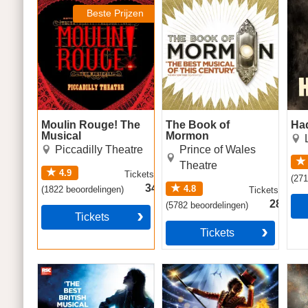
Musical
Beste Prijzen
Moulin Rouge! The
The Book of
Ha
Musical
Mormon
Piccadilly Theatre
Prince of Wales
Theatre
4.9
Tickets
vanaf
(
27
34.49€
4.8
(
1822
beoordelingen
)
Tickets
vanaf
28.49€
(
5782
beoordelingen
)
Tickets
Tickets
Matilda The Musical
Come Alive! The
Jesu
Greatest Showman
(The
Circus Spectacular
Lan