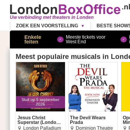
Uw verbinding met theaters in Londen
ZOEK EEN VOORSTELLING
BESTE SHOW
Enkele
Meeste tickets voor
feiten
West End
Meest populaire musicals
in Lond
Jesus Christ Superstar
The Devil Wears Prada
Ope
(London Palladium)
Sluit op 5 september
2026
Jesus Christ
The Devil Wears
Op
Superstar (London
Prada
Mi
Palladium)
London Palladium
Dominion Theatre