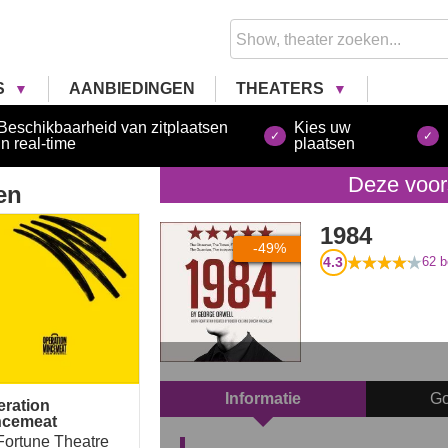
S
AANBIEDINGEN
THEATERS
Beschikbaarheid van zitplaatsen
Kies uw
in real-time
plaatsen
Deze voors
en
ration Mincemeat
1984
-49%
4.3
62
b
Informatie
Go
eration
ncemeat
Fortune Theatre