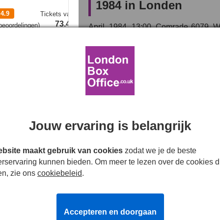
1984 in Londen
4.9
Tickets
vanaf
73.49€
eoordelingen
)
April, 1984. 13:00. Comrade 6079, Win
love. But Big Brother is always watchi
Tickets
Orwell’s ideas have become our ideas; h
book of the 20th century' (The Guar
tra the Musical
surveillance, identity and why Orwell’s
Beste Prijzen
Following a sold-out run at the Almei
Playhouse and Almeida Theatre pro
transfers to the West End's Playhouse 
Jouw ervaring is belangrijk
Nominated for Best New Play at the
bsite maakt gebruik van cookies
zodat we je de beste
Officiële theatertickets 
atra the Musical
erservaring kunnen bieden. Om meer te lezen over de cookies d
Aldwych Theatre
en, zie ons
cookiebeleid
.
Ons centrale reserveringssysteem
4.5
Tickets
vanaf
Playhouse Theatre. Wij bieden live 
27.49€
eoordelingen
)
VIP en premium tot kortingstickets, zo
Accepteren en doorgaan
uw zitplaatsen uit ons interactieve
Tickets