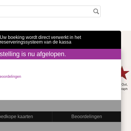
Uw boeking wordt direct verwerkt in het
reserveringssysteem van de kassa
telling is nu afgelopen.
eoordelingen
edkope kaarten
Beoordelingen