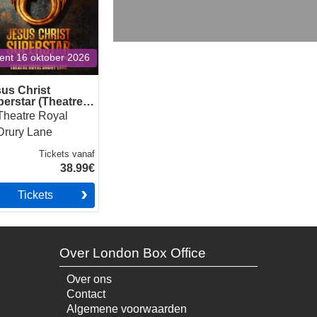
ent 16 oktober 2026
us Christ
erstar (Theatre
al Drury Lane)
Theatre Royal
Drury Lane
Tickets
vanaf
38.99€
Tickets
Over London Box Office
Over ons
Contact
Algemene voorwaarden