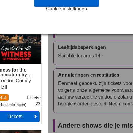
boeking per e-mail. Presenteer eenv
Cookie-instellingen
ervaar wat Londen en West End het 
ess for the
kopen voor
1984
was nog nooit zo ee
secution by Agatha
stie
Informatie over tickets
Leeftijdsbeperkingen
Suitable for ages 14+
ness for the
secution by
Annuleringen en restituties
tha Christie
London County
Eenmaal geboekt, zijn tickets voo
Hall
volgens onze algemene voorwaarden
aan uw verzoek te voldoen, zolang 
4.8
Tickets
vanaf
hoogte worden gesteld. Neem contac
22.49€
3
beoordelingen
)
Tickets
Andere shows die je mis
estown