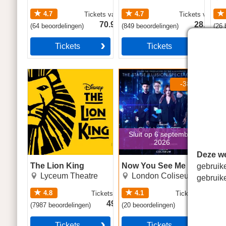
4.7
4.7
Tickets
vanaf
Tickets
vanaf
70.99€
28.49€
(
64
beoordelingen
)
(
849
beoordelingen
)
(
26
b
Tickets
Tickets
The Lion King
Now You See Me
Sina
-38%
Sluit op 6 september
2026
Deze we
The Lion King
Now You See Me
Sin
gebruik
Lyceum Theatre
London Coliseum
gebruik
4.8
4.1
Tickets
vanaf
Tickets
vanaf
49.99€
29.49€
(
7987
beoordelingen
)
(
20
beoordelingen
)
(
90
b
Tickets
Tickets