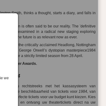
ston Smith, thinks a thought, starts a diary, and falls in
ng.
is fiction is often said to be our reality. The 'definitive
dian) is re-examined in a radical new staging exploring
 vision of the future is as relevant now as ever.
da Theatre, the critically acclaimed Headlong, Nottingham
duction of George Orwell’s dystopian masterpiece1984
Theatre for a strictly limited season from 28 April.
 2014 Olivier Awards.
voor
1984
ie we
 verbindt u rechtstreeks met het kassasysteem van
en volledige beschikbaarheid van tickets voor
1984
, van
dat u de perfecte tickets voor uw budget kunt kiezen. Kies
 plattegrond en ontvang uw theatertickets direct na uw