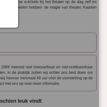
oudigweg uw e-tickets bij het theater op de dag zelf en
beste te bieden hebben: de magie van theater. Kaarten
nvoudig.
r
1984
meestal niet inwisselbaar en niet-restitueerbaar
. In de praktijk zullen wij echter ons best doen om
wij hiervan minimaal 48 uur vóór de voorstelling op de
t met ons op voor meer informatie.
schien leuk vindt