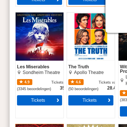
Les Miserables
The Truth
Witn
Pro
Chri
Les Miserables
The Truth
Wit
Pro
Sondheim Theatre
Apollo Theatre
Aga
4.9
4.6
Tickets
vanaf
Tickets
vanaf
35.49€
28.49€
(
3345
beoordelingen
)
(
50
beoordelingen
)
Tickets
Tickets
(
38
Moulin Rouge! The
The Book of Mormon
Had