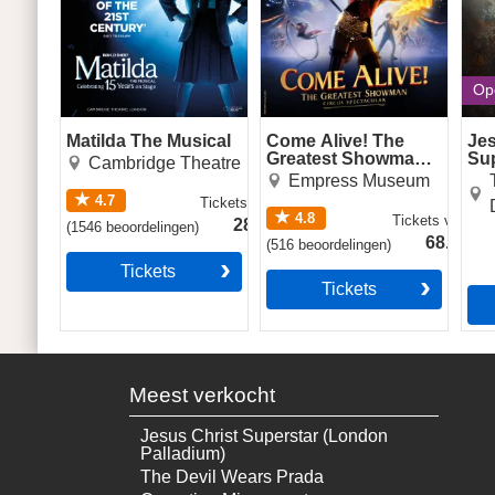
Op
Matilda The Musical
Come Alive! The
Jes
Greatest Showman
Sup
Cambridge Theatre
Circus Spectacular
Roy
Empress Museum
4.7
Tickets
vanaf
4.8
Tickets
vanaf
28.49€
(
1546
beoordelingen
)
68.49€
(
516
beoordelingen
)
Tickets
Tickets
Meest verkocht
Jesus Christ Superstar (London
Palladium)
The Devil Wears Prada