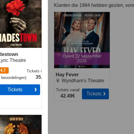
Klanten die 1984 hebben gezien, von
Hay Fever
destown
Opent 22 september
Lyric Theatre
2026
4.7
Tickets
vanaf
Hay Fever
35.49€
1
beoordelingen
)
Wyndham's Theatre
Tickets
Tickets
vanaf
Tickets
42.49€
s Christ Superstar
atre Royal Drury
e)